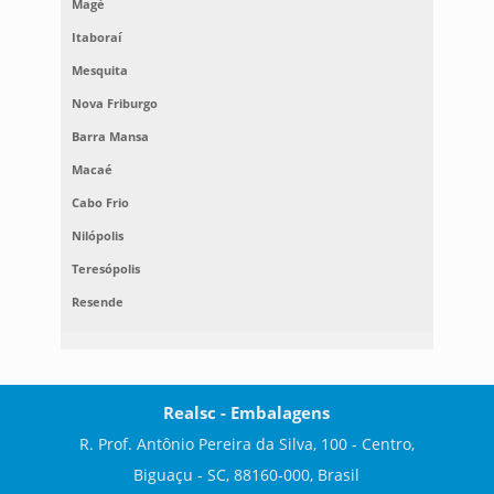
Magé
Itaboraí
Mesquita
Nova Friburgo
Barra Mansa
Macaé
Cabo Frio
Nilópolis
Teresópolis
Resende
Realsc - Embalagens
R. Prof. Antônio Pereira da Silva, 100 - Centro,
Biguaçu - SC, 88160-000, Brasil