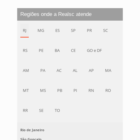
Regiões onde a Realsc atende
RJ
MG
ES
SP
PR
SC
RS
PE
BA
CE
GO e DF
AM
PA
AC
AL
AP
MA
MT
MS
PB
PI
RN
RO
RR
SE
TO
Rio de Janeiro
São Gonçalo